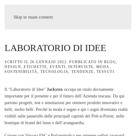
MENU
Skip to main content
LABORATORIO DI IDEE
SCRITTO IL
26 GENNAIO 2022
. PUBBLICATO IN
BLOG
,
DESIGN
,
ETICHETTE
,
EVENTI
,
INTERVISTE
,
MODA
,
SOSTENIBILITÀ
,
TECNOLOGIA
,
TENDENZE
,
TESSUTI
.
Il “Laboratorio di Idee”
Jackytex
occupa un ruolo decisamente
importante per il presente e per il futuro dell’Azienda toscana. Da qui
partono progetti, test e simulazioni per ottenere prodotti innovativi e
belli, molto belli. Perché la moda è sogno e qui i sogni diventano realtà
visibili sulle passerelle delle principali capitali del Prèt-à-Porter, nelle
boutique di brand del lusso e dell’avanguardia.
Cotone con Viscosa FSC e Poliammidica per ottenere velluti jacquard