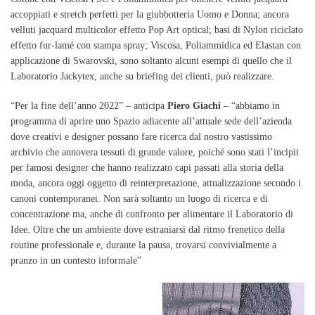
accoppiati e stretch perfetti per la giubbotteria Uomo e Donna; ancora
velluti jacquard multicolor effetto Pop Art optical; basi di Nylon riciclato
effetto fur-lamé con stampa spray; Viscosa, Poliammidica ed Elastan con
applicazione di Swarovski, sono soltanto alcuni esempi di quello che il
Laboratorio Jackytex, anche su briefing dei clienti, può realizzare.
“Per la fine dell’anno 2022” – anticipa
Piero Giachi
– “abbiamo in
programma di aprire uno Spazio adiacente all’attuale sede dell’azienda
dove creativi e designer possano fare ricerca dal nostro vastissimo
archivio che annovera tessuti di grande valore, poiché sono stati l’incipit
per famosi designer che hanno realizzato capi passati alla storia della
moda, ancora oggi oggetto di reinterpretazione, attualizzazione secondo i
canoni contemporanei. Non sarà soltanto un luogo di ricerca e di
concentrazione ma, anche di confronto per alimentare il Laboratorio di
Idee. Oltre che un ambiente dove estraniarsi dal ritmo frenetico della
routine professionale e, durante la pausa, trovarsi convivialmente a
pranzo in un contesto informale”